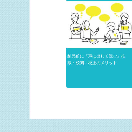
納品前に『声に出して読む』推
敲・校閲・校正のメリット