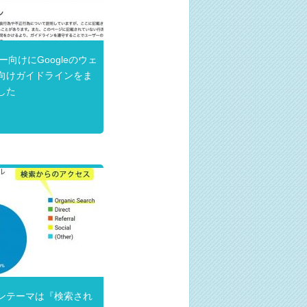
ー向けにGoogleのウェ
向けガイドラインをま
した
ンテーマは『検索され