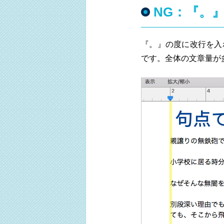
NG：『。
『。』の度に改行を入
です。全体の文章量が