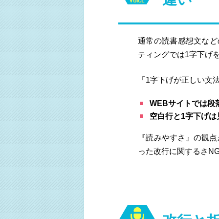
通常の読書感想文など
ティングでは1字下げ
「1字下げが正しい文
WEBサイトでは段
空白行と1字下げは
『読みやすさ』の観点
った改行に関するさN