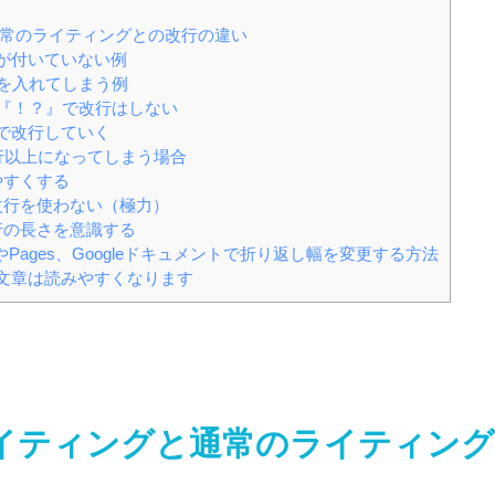
通常のライティングとの改行の違い
が付いていない例
を入れてしまう例
『！？』で改行はしない
で改行していく
行以上になってしまう場合
やすくする
改行を使わない（極力）
行の長さを意識する
やPages、Googleドキュメントで折り返し幅を変更する方法
文章は読みやすくなります
ライティングと通常のライティン