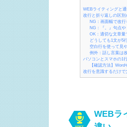
WEBライティングと
改行と折り返しの区別
NG：画面幅で改行
NG：『。』句点や
OK：適切な文章量
どうしても1文が5
空白行を使って見
例外：話し言葉は
パソコンとスマホの1
【確認方法】Word
改行を意識するだけで
WEB
違い